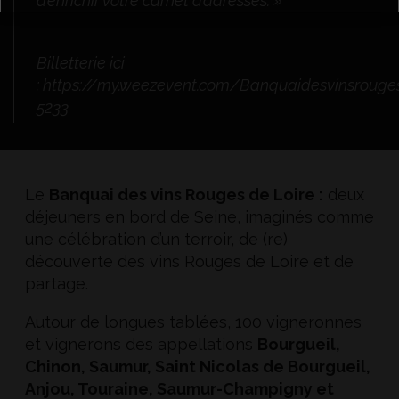
d’enrichir votre carnet d’adresses. »
Billetterie ici
:
https://my.weezevent.com/Banquaidesvinsrouge
5233
Le
Banquai des vins Rouges de Loire :
deux
déjeuners en bord de Seine, imaginés comme
une célébration d’un terroir, de (re)
découverte des vins Rouges de Loire et de
partage.
Autour de longues tablées, 100 vigneronnes
et vignerons des appellations
Bourgueil,
Chinon, Saumur, Saint Nicolas de Bourgueil,
Anjou, Touraine, Saumur-Champigny et