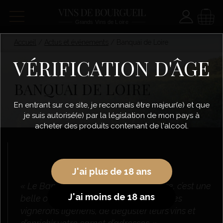
Paramètre
Panie
Accueil
/
Actus et événements
/
Banquai de Loire
VÉRIFICATION D'ÂGE
BANQUAI DE LOIRE
En entrant sur ce site, je reconnais être majeur(e) et que
je suis autorisé(e) par la législation de mon pays à
acheter des produits contenant de l'alcool.
J'ai plus de 18 ans
« Le Banquai des vins Rouges de Loire, c’est une
J'ai moins de 18 ans
belle occasion de pouvoir rencontrer des
vignerons ligériens, de déguster leurs vins et