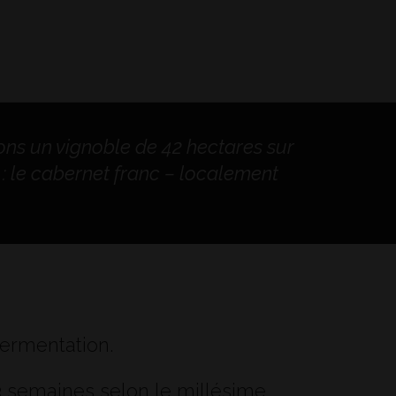
tons un vignoble de 42 hectares sur
: le cabernet franc – localement
fermentation.
 3 semaines selon le millésime,