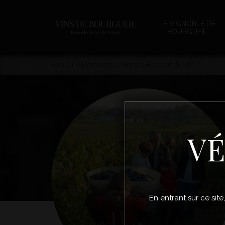
LE VIGNOBLE DE
BOURGUEIL
Accueil
/
Domaines
/
Maison Audebert & Fils
VÉ
En entrant sur ce site