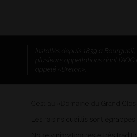
Installés depuis 1839 à Bourgueil,
plusieurs appellations dont l’AOC
appelé «Breton».
C’est au «Domaine du Grand Clos» q
Les raisins cueillis sont égrappé
Notre vinification reste très trad