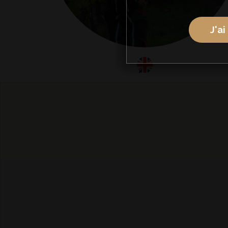
J'ai
anglais