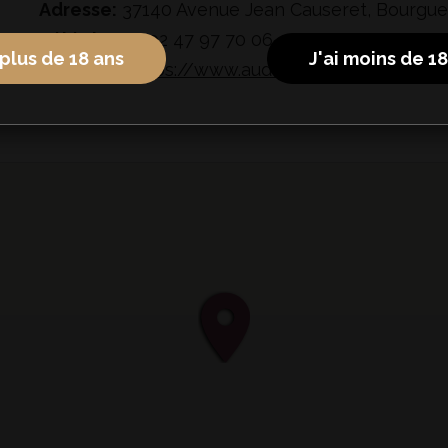
Adresse:
37140 Avenue Jean Causeret, Bourguei
Téléphone:
02 47 97 70 06
 plus de 18 ans
J'ai moins de 1
Site web:
https://www.audebert.fr