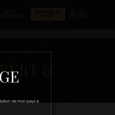
Paramètres
Panier
VINS ET
BOUTIQUE EN
ASTRONOMIE
LIGNE
BERT &
ÂGE
gislation de mon pays à