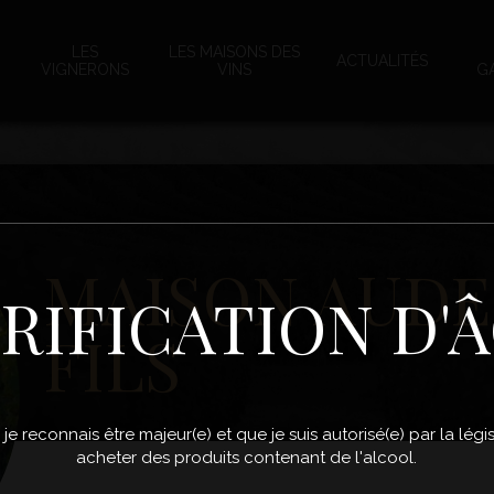
LES
LES MAISONS DES
ACTUALITÉS
VIGNERONS
VINS
G
MAISON AUDE
RIFICATION D'
FILS
, je reconnais être majeur(e) et que je suis autorisé(e) par la lé
acheter des produits contenant de l'alcool.