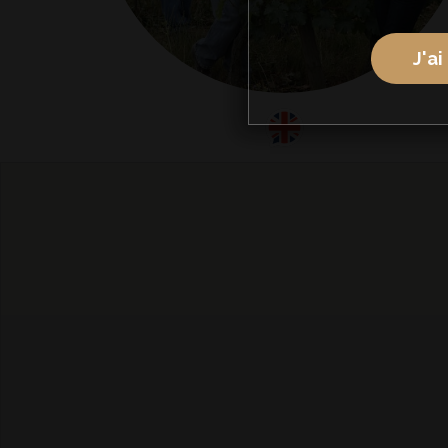
J'ai
anglais