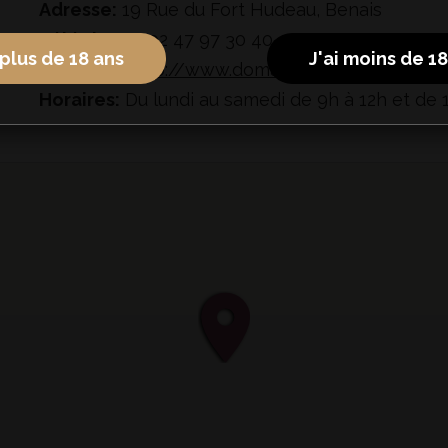
Adresse:
19 Rue du Fort Hudeau, Benais
Téléphone:
02 47 97 30 40
 plus de 18 ans
J'ai moins de 1
Site web:
http://www.domaine-de-la-noiraie.c
Horaires:
Du lundi au samedi de 9h à 12h et de 1