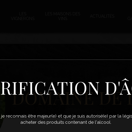
LES
LES MAISONS DES
ACTUALITÉS
VIGNERONS
VINS
G
RIFICATION D'
DOMAINE DE 
, je reconnais être majeur(e) et que je suis autorisé(e) par la lé
acheter des produits contenant de l'alcool.