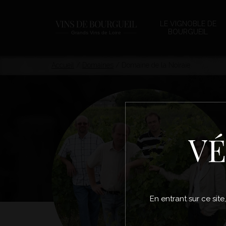
LE VIGNOBLE DE
BOURGUEIL
Accueil
/
Domaines
/
Domaine de la Noiraie
VÉ
En entrant sur ce site