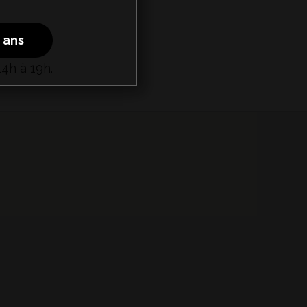
8 ans
om
4h à 19h.