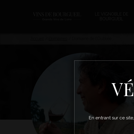
LE VIGNOBLE DE
BOURGUEIL
Accueil
/
Domaines
/
Domaine de l’Oubliée
VÉ
En entrant sur ce site