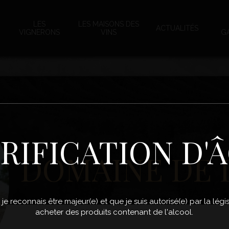
LES
LES MAISONS DES
ACTUALITÉS
VIGNERONS
VINS
G
RIFICATION D'
DOMAINE DE 
, je reconnais être majeur(e) et que je suis autorisé(e) par la lé
acheter des produits contenant de l'alcool.