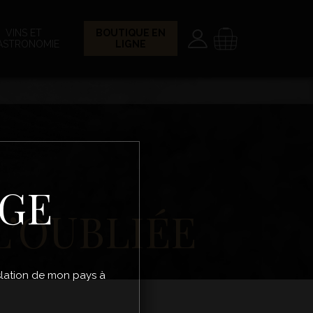
Paramètres
Panier
VINS ET
BOUTIQUE EN
ASTRONOMIE
LIGNE
ÂGE
L’OUBLIÉE
gislation de mon pays à