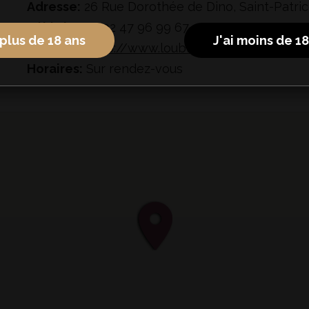
Adresse:
26 Rue Dorothée de Dino, Saint-Patri
Téléphone:
02 47 96 99 67
 plus de 18 ans
J'ai moins de 1
Site web:
http://www.loubliee.fr/fr/
Horaires:
Sur rendez-vous