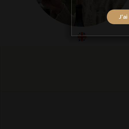
J'ai
anglais