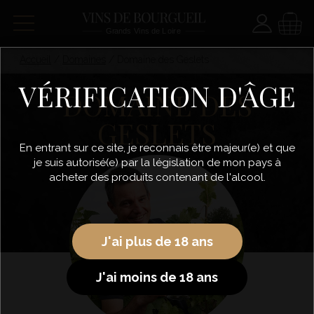
Paramètre
Panie
Accueil
/
Domaines
/
Domaine des Geslets
VÉRIFICATION D'ÂGE
DOMAINE DES
GESLETS
En entrant sur ce site, je reconnais être majeur(e) et que
je suis autorisé(e) par la législation de mon pays à
acheter des produits contenant de l'alcool.
J'ai plus de 18 ans
J'ai moins de 18 ans