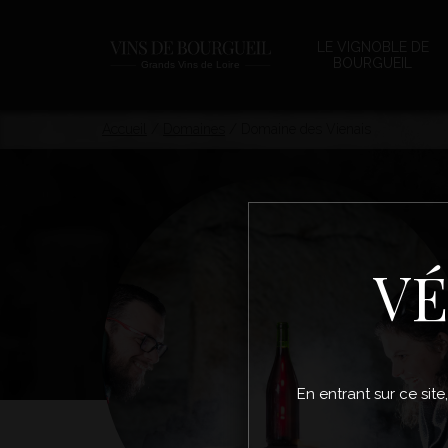
LE VIGNOBLE DE
BOURGUEIL
Accueil
/
Domaines
/
Domaine des Vienais
VÉ
En entrant sur ce site