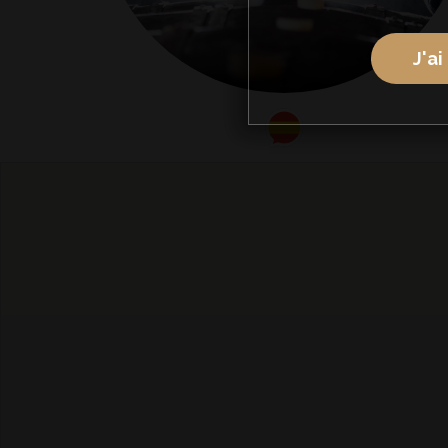
J'ai
espagnol