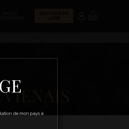
Paramètres
Panier
VINS ET
BOUTIQUE EN
ASTRONOMIE
LIGNE
ÂGE
 VIENAIS
gislation de mon pays à