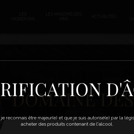
LES
LES MAISONS DES
ACTUALITÉS
VIGNERONS
VINS
G
RIFICATION D'
DOMAINE DES
, je reconnais être majeur(e) et que je suis autorisé(e) par la lé
acheter des produits contenant de l'alcool.