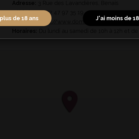
Adresse:
3 Rue des Lavandières, Benais
Téléphone:
02 47 97 35 19
 plus de 18 ans
J'ai moins de 1
Site web:
http://www.domaine-des-vienais.co
Horaires:
Du lundi au samedi de 10h à 12h et d