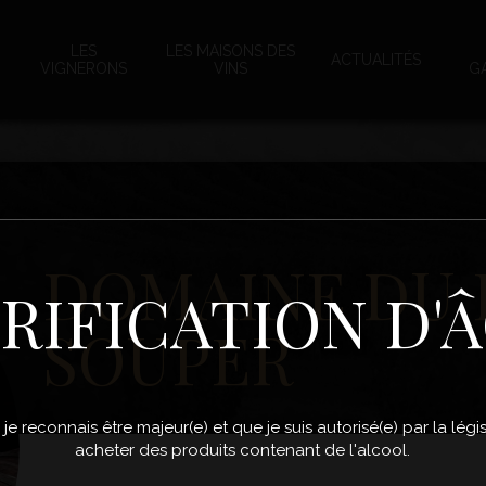
LES
LES MAISONS DES
ACTUALITÉS
VIGNERONS
VINS
G
DOMAINE DU 
RIFICATION D'
SOUPER
, je reconnais être majeur(e) et que je suis autorisé(e) par la lé
acheter des produits contenant de l'alcool.