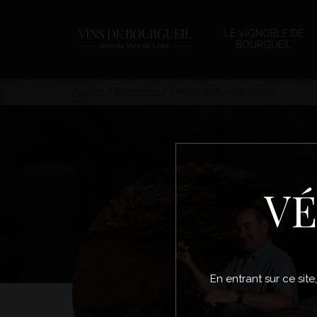
LE VIGNOBLE DE
BOURGUEIL
Accueil
/
Domaines
/
Domaine du Petit Souper
VÉ
En entrant sur ce site