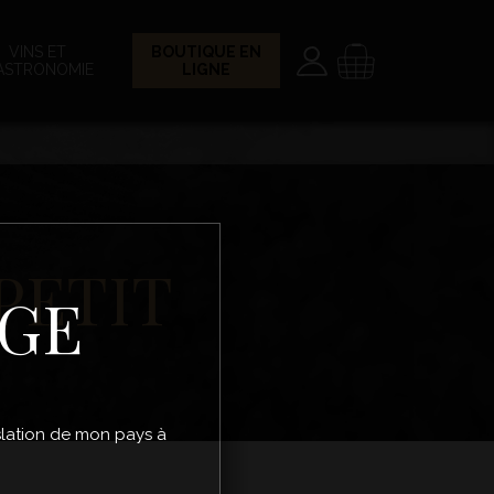
Paramètres
Panier
VINS ET
BOUTIQUE EN
ASTRONOMIE
LIGNE
PETIT
ÂGE
gislation de mon pays à