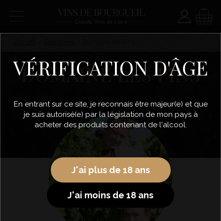
Paramètre
Panie
Accueil
/
Domaines
/
Domaine les Pins
VÉRIFICATION D'ÂGE
DOMAINE LES PINS
En entrant sur ce site, je reconnais être majeur(e) et que
je suis autorisé(e) par la législation de mon pays à
acheter des produits contenant de l'alcool.
J'ai plus de 18 ans
J'ai moins de 18 ans