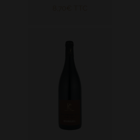
8,70
€
TTC