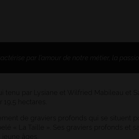
actérise par l’amour de notre métier, la passion
i tenu par Lysiane et Wilfried Mabileau et S
r 19,5 hectares.
rement de graviers profonds qui se situent po
pelé « La Taille ». Ses graviers profonds et 
 jeune âges.