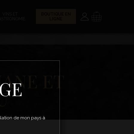
Paramètres
Panier
VINS ET
BOUTIQUE EN
ASTRONOMIE
LIGNE
IANE ET
ÂGE
U
gislation de mon pays à