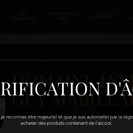
LES
LES MAISONS DES
ACTUALITÉS
VIGNERONS
VINS
G
u
DOMAINE LYS
RIFICATION D'
GUY MABILEA
, je reconnais être majeur(e) et que je suis autorisé(e) par la lé
acheter des produits contenant de l'alcool.