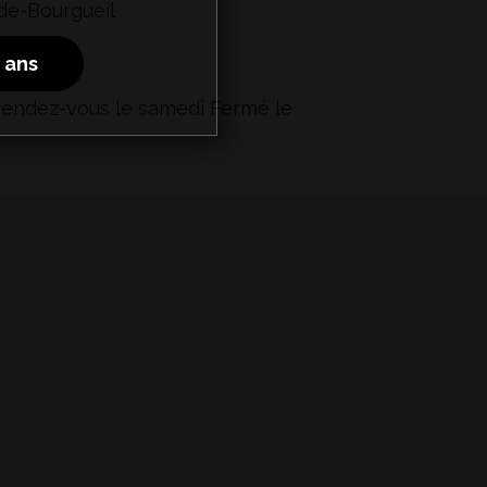
de-Bourgueil
8 ans
 rendez-vous le samedi Fermé le