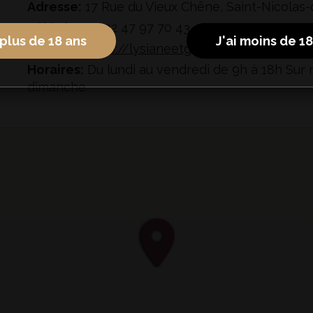
Adresse:
17 Rue du Vieux Chêne, Saint-Nicolas-
Téléphone:
02 47 97 70 43
 plus de 18 ans
J'ai moins de 1
Site web:
http://lysianeetguymabileau.com/
Horaires:
Du lundi au vendredi de 9h à 18h Sur
dimanche