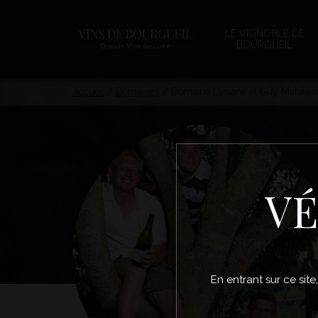
LE VIGNOBLE DE
BOURGUEIL
Accueil
/
Domaines
/
Domaine Lysiane et Guy Mabilea
VÉ
En entrant sur ce site