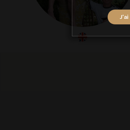
J'ai
anglais