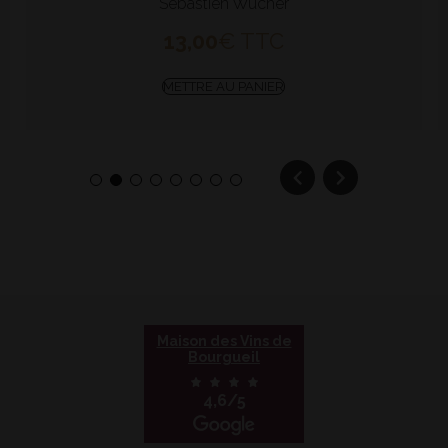
Sébastien Wucher
13,00
€
TTC
METTRE AU PANIER
1
2
3
4
5
6
7
8
Maison des Vins de
Bourgueil
4,6/5