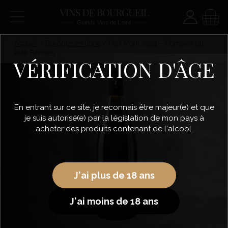
Paramètre
Panie
Accueil
/
Boutique en ligne
/
Petit Mont 2024 – Domaine du
Petit Bondieu
VÉRIFICATION D'ÂGE
En entrant sur ce site, je reconnais être majeur(e) et que
je suis autorisé(e) par la législation de mon pays à
acheter des produits contenant de l'alcool.
J'ai plus de 18 ans
J'ai moins de 18 ans