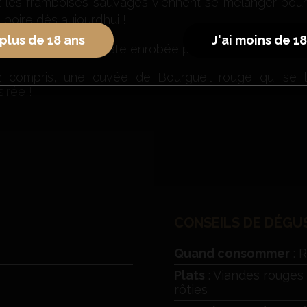
et les framboises sauvages viennent se mélanger pour o
 boire dès aujourd’hui !
 plus de 18 ans
J'ai moins de 1
exture fine et délicate enrobée par de jolis tanins soy
ez compris, une cuvée de Bourgueil rouge qui se l
irée !
CONSEILS DE DÉGU
Quand consommer
: 
Plats
: Viandes rouges 
rôties