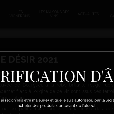
LES
LES MAISONS DES
ACTUALITÉS
VIGNERONS
VINS
G
E DÉSIR 2021
RIFICATION D'
des Vins Coeur
cuvée de Bourgueil à la robe brillante rouge rubis
abernet franc à l’origine de ce vin sont issus des terro
’appellation.
, je reconnais être majeur(e) et que je suis autorisé(e) par la lé
acheter des produits contenant de l'alcool.
nd de petits fruits rouges, où la fraise des bois