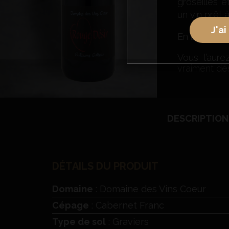
groseilles 
un vin prêt à
J'ai
En bouche, t
Vous l’aur
vraiment dés
DESCRIPTION
DÉTAILS DU PRODUIT
Domaine
: Domaine des Vins Coeur
Cépage
: Cabernet Franc
Type de sol
: Graviers