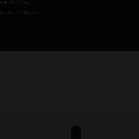
ice
: 12° à 14°
n
: 30 minutes