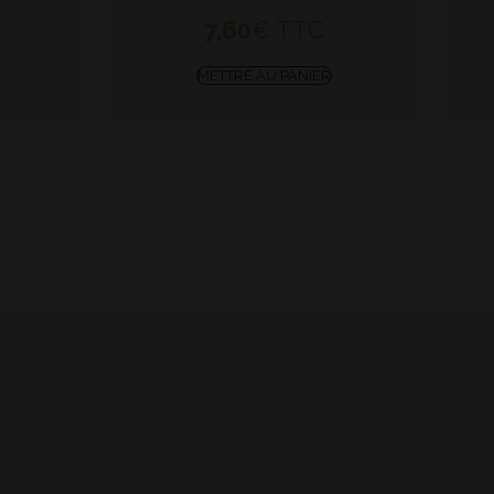
7,60
€
TTC
METTRE AU PANIER