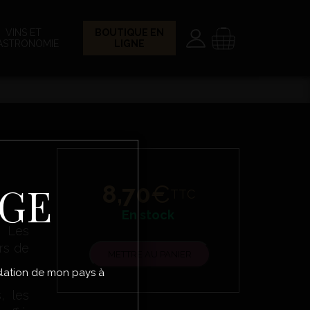
Paramètres
Panier
VINS ET
BOUTIQUE EN
ASTRONOMIE
LIGNE
ÂGE
8,70
€
TTC
En stock
. Les
irs de
METTRE AU PANIER
gislation de mon pays à
, les