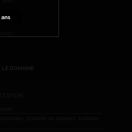
ffrir
8 ans
eux.
aisse
LE DOMAINE
STATION
Repas
cuisinées, poêlées ou sautées, volailles