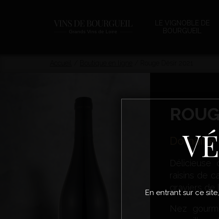
LE VIGNOBLE DE
BOURGUEIL
Accueil
/
Boutique en ligne
/
Rouge Désir 2021
ROUG
VÉ
Domaine 
Délicieuse 
raisins de c
graviers de l
En entrant sur ce site
Nez gourma