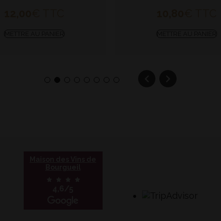
12,00
€
TTC
10,80
€
TTC
METTRE AU PANIER
METTRE AU PANIER
1
2
3
4
5
6
7
8
Maison des Vins de
Bourgueil
4,6/5