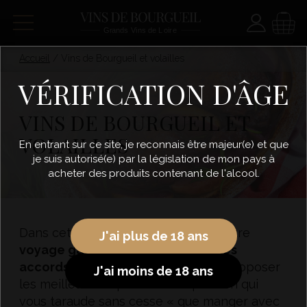
Paramètre
Panie
Accueil
/
Vins de Bourgueil et volailles
VÉRIFICATION D'ÂGE
VINS DE BOURGUEIL ET
VOLAILLES
En entrant sur ce site, je reconnais être majeur(e) et que
je suis autorisé(e) par la législation de mon pays à
acheter des produits contenant de l'alcool.
Dans cet article, nous continuons notre
J'ai plus de 18 ans
voyage gastronomique au pays des
accords mets et vins
, afin de vous proposer
J'ai moins de 18 ans
les meilleures réponses à la question qui
vous taraude sans cesse « que manger avec