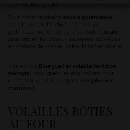
le vin de Bourgueil ? ».
Pour notre prochaine
escale gourmande
,
nous faisons halte chez nos amis les
gallinacés : oie, dinde, canard, poule, pintade
sans oublier les oiseaux savoureux appréciés
en période de chasse : caille, faisan et pigeon
!
Il parait que
Bourgueil et volaille font bon
ménage
! Voici quelques explications pour
enchanter vos futurs repas et
régaler vos
convives
!
VOLAILLES RÔTIES
AU FOUR