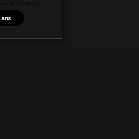
las-de-Bourgueil
8 ans
z-vous