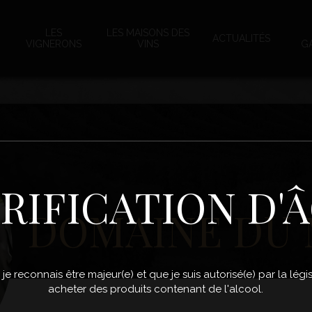
LES
LES MAISONS DES
ACTUALITÉS
VIGNERONS
VINS
G
RIFICATION D'
DOMAINE DU 
, je reconnais être majeur(e) et que je suis autorisé(e) par la lé
acheter des produits contenant de l'alcool.