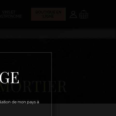
Paramètres
Panier
VINS ET
BOUTIQUE EN
ASTRONOMIE
LIGNE
ÂGE
MORTIER
gislation de mon pays à