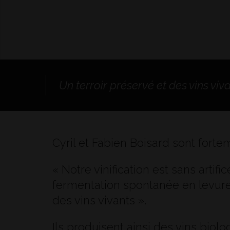
Un terroir préservé et des vins viva
Cyril et Fabien Boisard sont forte
« Notre vinification est sans artifi
fermentation spontanée en levures
des vins vivants ».
Ils produisent ainsi des vins bi