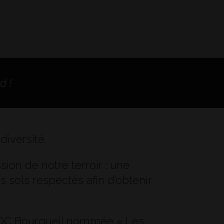
d !
diversité.
ssion de notre terroir : une
 sols respectés afin d’obtenir
n AOC Bourgueil nommée « Les