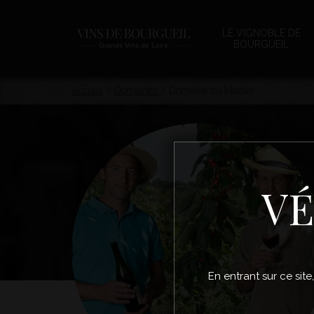
LE VIGNOBLE DE
BOURGUEIL
Accueil
/
Domaines
/
Domaine du Mortier
VÉ
En entrant sur ce site