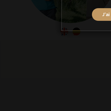
J'ai
anglais
allemand