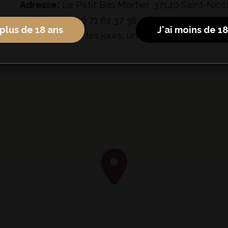
Adresse:
Le Petit Bas Mortier, 37140 Saint-Nico
Téléphone:
06 71 62 37 38
 plus de 18 ans
J'ai moins de 1
Horaires:
Tous les jours, uniquement sur rende