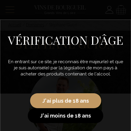
Paramètre
Panie
Accueil
/
Domaines
/
Stéphane Guion
VÉRIFICATION D'ÂGE
STÉPHANE GUION
En entrant sur ce site, je reconnais être majeur(e) et que
je suis autorisé(e) par la législation de mon pays à
acheter des produits contenant de l'alcool.
J'ai plus de 18 ans
J'ai moins de 18 ans