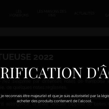
LES
LES MAISONS DES
ACTUALITÉS
VIGNERONS
VINS
G
TUEUSE 2022
RIFICATION D'
Galbrun
e nez s’exprime par d’intenses notes de framboise 
ée, de quelques notes réglissées,
, je reconnais être majeur(e) et que je suis autorisé(e) par la lé
e :
La bouche ronde et ample révèle de beaux t
acheter des produits contenant de l'alcool.
ns astringence, la finale délicate rappelle de belles 