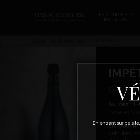
LE VIGNOBLE DE
BOURGUEIL
Accueil
/
Boutique en ligne
/
Impétueuse 2022
IMPÉ
VÉ
Bertrand 
Au nez :
.L
fraise écras
En entrant sur ce site
En bouch
veloutés sa