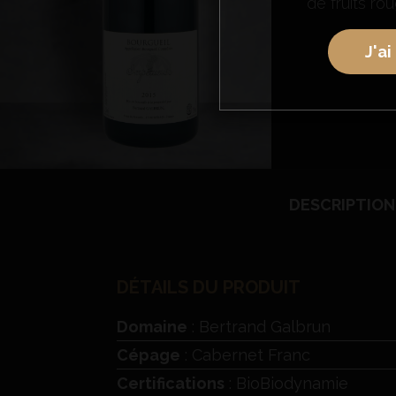
de fruits ro
J'ai
DESCRIPTION
DÉTAILS DU PRODUIT
Domaine
: Bertrand Galbrun
Cépage
: Cabernet Franc
Certifications
: BioBiodynamie