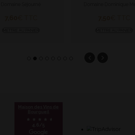
Domaine Séjourné
Domaine Dominique Me
7,60
€
TTC
7,50
€
TTC
METTRE AU PANIER
METTRE AU PANIER
1
2
3
4
5
6
7
8
Maison des Vins de
Bourgueil
4.6/5