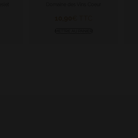
slet
Domaine des Vins Coeur
10,90
€
TTC
METTRE AU PANIER