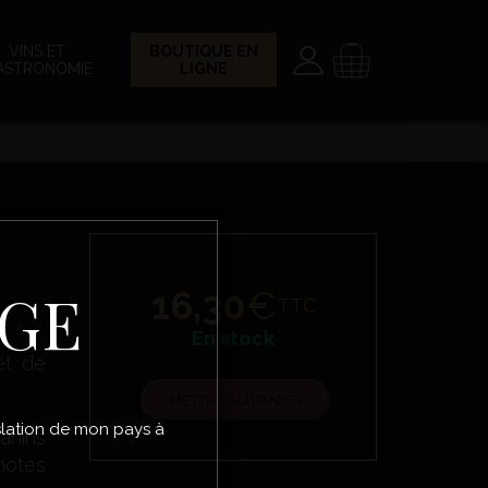
Paramètres
Panier
VINS ET
BOUTIQUE EN
ASTRONOMIE
LIGNE
ÂGE
16,30
€
TTC
En stock
et de
METTRE AU PANIER
gislation de mon pays à
anins
notes