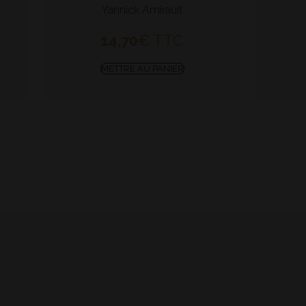
Yannick Amirault
14,70
€
TTC
METTRE AU PANIER