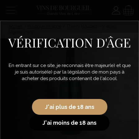
Paramètre
Panie
Accueil
/
Boutique en ligne
/
Thierry Boucard – Vieilles
Vignes 2023
VÉRIFICATION D'ÂGE
En entrant sur ce site, je reconnais être majeur(e) et que
je suis autorisé(e) par la législation de mon pays à
acheter des produits contenant de l'alcool.
J'ai plus de 18 ans
J'ai moins de 18 ans