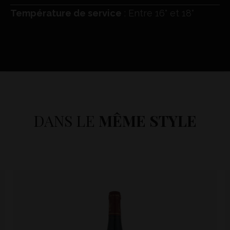
Température de service
: Entre 16° et 18°
DANS LE
MÊME STYLE
« Trinch ! trinquez, buvez, soyez vous-même
les entrepreneurs de votre vie,
buvez toujours, mourrez jamais ! »