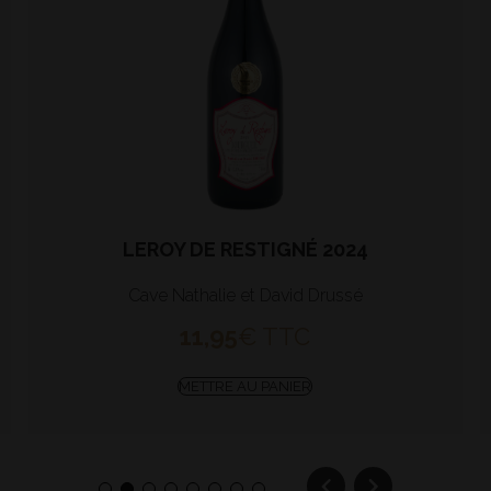
LEROY DE RESTIGNÉ 2024
Cave Nathalie et David Drussé
11,95
€
TTC
METTRE AU PANIER
1
2
3
4
5
6
7
8