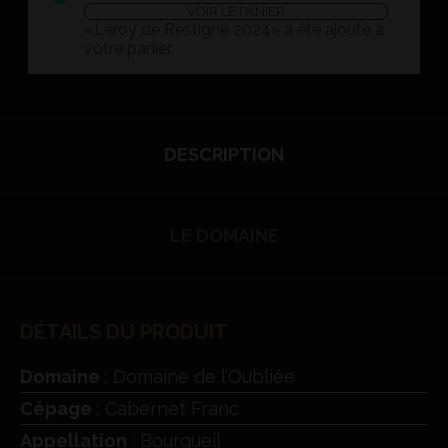
VOIR LE PANIER
«Leroy de Restigné 2024» a été ajouté à
votre panier.
DESCRIPTION
LE DOMAINE
DÉTAILS DU PRODUIT
Domaine
: Domaine de l’Oubliée
Cépage
: Cabernet Franc
Appellation
: Bourgueil