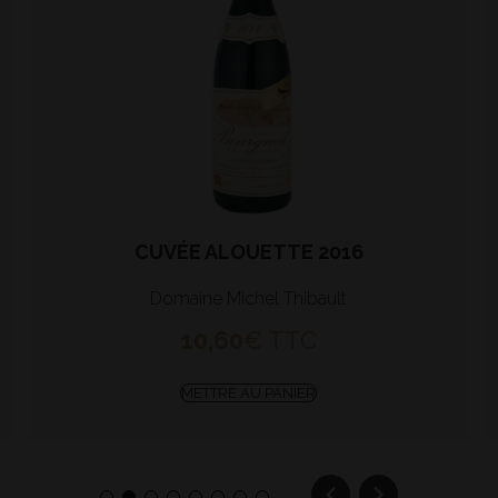
CUVÉE ALOUETTE 2016
Domaine Michel Thibault
10,60
€
TTC
METTRE AU PANIER
1
2
3
4
5
6
7
8