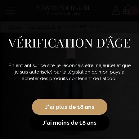
Paramètre
Panie
1
Accueil
/
Boutique en ligne
/
Notre Histoire 2021
VÉRIFICATION D'ÂGE
En entrant sur ce site, je reconnais être majeur(e) et que
je suis autorisé(e) par la législation de mon pays à
acheter des produits contenant de l'alcool.
J'ai plus de 18 ans
J'ai moins de 18 ans